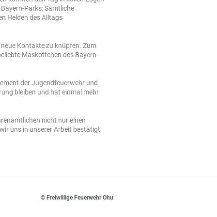
s Bayern-Parks: Sämtliche
en Helden des Alltags
d neue Kontakte zu knüpfen. Zum
beliebte Maskottchen des Bayern-
agement der Jugendfeuerwehr und
erung bleiben und hat einmal mehr
renamtlichen nicht nur einen
r uns in unserer Arbeit bestätigt
© Freiwillige Feuerwehr Ohu