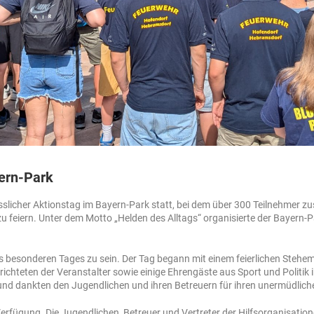
ern-Park
sslicher Aktionstag im Bayern-Park statt, bei dem über 300 Teilnehme
feiern. Unter dem Motto „Helden des Alltags“ organisierte der Bayern-Pa
es besonderen Tages zu sein. Der Tag begann mit einem feierlichen Stehe
richteten der Veranstalter sowie einige Ehrengäste aus Sport und Politik
 dankten den Jugendlichen und ihren Betreuern für ihren unermüdliche
rfügung. Die Jugendlichen, Betreuer und Vertreter der Hilfsorganisation