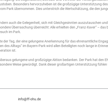
 austoben. Besonders hervorzuheben ist die großzügige Unterstützung de
g vom Park übernommen. Dies unterstrich die Wertschätzung, die den jung
ondern auch die Gelegenheit, sich mit Gleichgesinnten auszutauschen un
ondere Überraschung überreicht: Alle erhielten den „Franz-Xaver“ – das 
esuch im Park.
ete der Tag, der eine gelungene Anerkennung für das ehrenamtliche Eng
 des Alltags“ im Bayern-Park wird allen Beteiligten noch lange in Erinn
ration ist.
überaus gelungene und großzügige Aktion bedanken. Der Park hat den Eh
ndere Weise gewürdigt. Dank dieser großartigen Unterstützung fühlen wi
info@ff-ohu.de