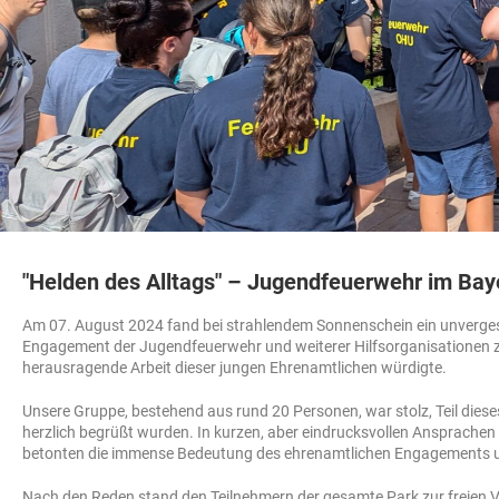
"Helden des Alltags" – Jugendfeuerwehr im Bay
Am 07. August 2024 fand bei strahlendem Sonnenschein ein unverge
Engagement der Jugendfeuerwehr und weiterer Hilfsorganisationen zu 
herausragende Arbeit dieser jungen Ehrenamtlichen würdigte.
Unsere Gruppe, bestehend aus rund 20 Personen, war stolz, Teil dies
herzlich begrüßt wurden. In kurzen, aber eindrucksvollen Ansprachen 
betonten die immense Bedeutung des ehrenamtlichen Engagements und
Nach den Reden stand den Teilnehmern der gesamte Park zur freien Ve