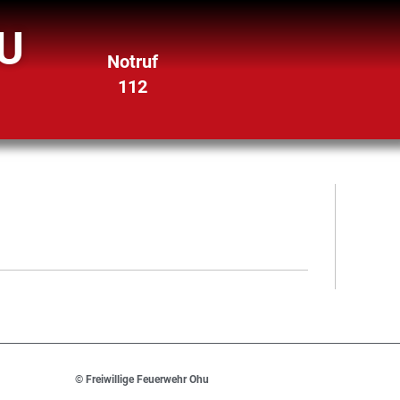
U
Notruf
112
© Freiwillige Feuerwehr Ohu