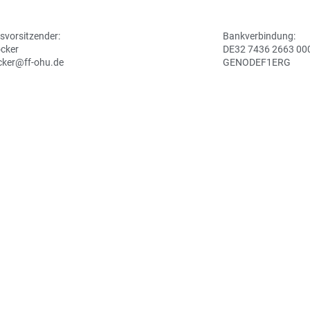
svorsitzender:
Bankverbindung:
ocker
DE32 7436 2663 00
cker@ff-ohu.de
GENODEF1ERG