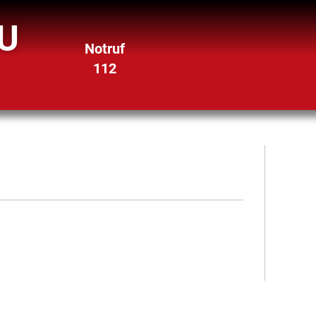
U
Notruf
112