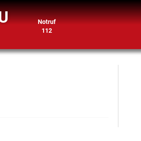
U
Notruf
112