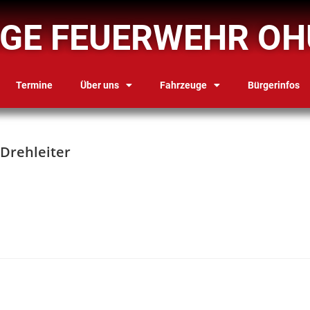
IGE FEUERWEHR OH
Termine
Über uns
Fahrzeuge
Bürgerinfos
 Drehleiter