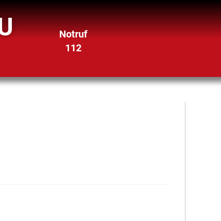
U
Notruf
112