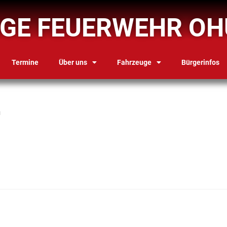
IGE FEUERWEHR OH
Termine
Über uns
Fahrzeuge
Bürgerinfos
n