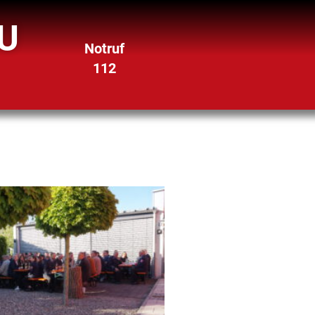
U
Notruf
112