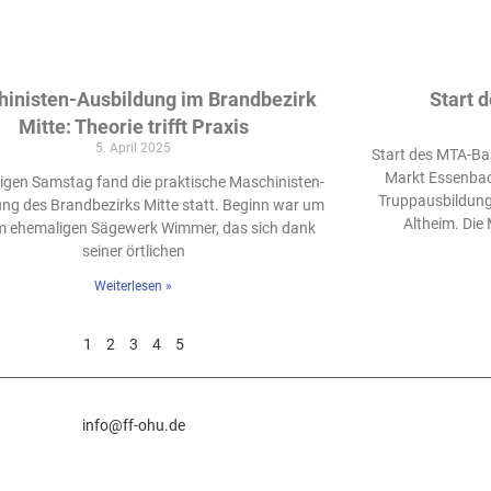
inisten-Ausbildung im Brandbezirk
Start 
Mitte: Theorie trifft Praxis
5. April 2025
Start des MTA-Ba
Markt Essenba
igen Samstag fand die praktische Maschinisten-
Truppausbildung
ng des Brandbezirks Mitte statt. Beginn war um
Altheim. Die
im ehemaligen Sägewerk Wimmer, das sich dank
seiner örtlichen
Weiterlesen »
1
2
3
4
5
info@ff-ohu.de